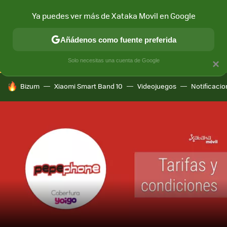
Ya puedes ver más de Xataka Movil en Google
CONECTIVIDAD
MÓVIL Y SOCIEDAD
APLICACIONES
COM
Añádenos como fuente preferida
Solo necesitas una cuenta de Google
×
HOY SE HABLA DE
Bizum
Xiaomi Smart Band 10
Videojuegos
Notificaci