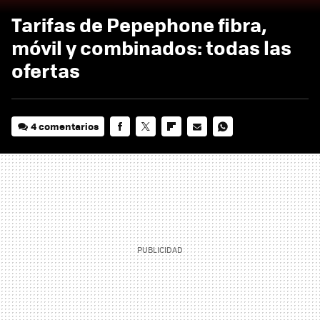
Tarifas de Pepephone fibra,
móvil y combinados: todas las
ofertas
4 comentarios
FACEBOOK
TWITTER
FLIPBOARD
E-
WHATSAPP
MAIL