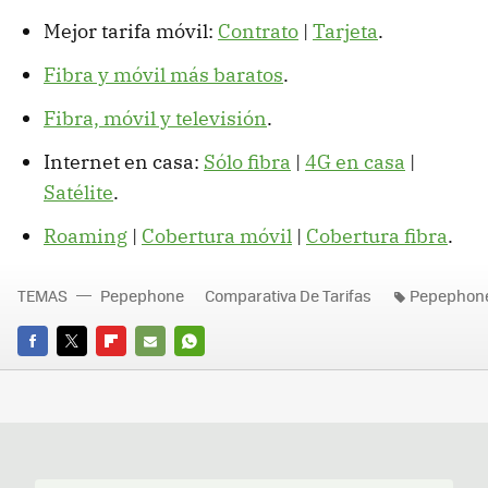
Mejor tarifa móvil:
Contrato
|
Tarjeta
.
Fibra y móvil más baratos
.
Fibra, móvil y televisión
.
Internet en casa:
Sólo fibra
|
4G en casa
|
Satélite
.
Roaming
|
Cobertura móvil
|
Cobertura fibra
.
TEMAS
Pepephone
Comparativa De Tarifas
Pepephone 
FACEBOOK
TWITTER
FLIPBOARD
E-
WHATSAPP
MAIL