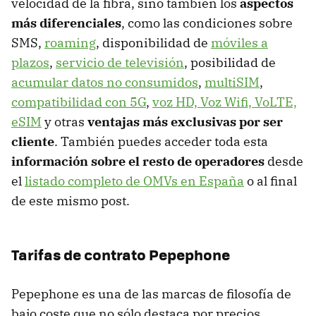
velocidad de la fibra, sino también los
aspectos
más diferenciales
, como las condiciones sobre
SMS,
roaming
, disponibilidad de
móviles a
plazos
,
servicio de televisión
, posibilidad de
acumular datos no consumidos
,
multiSIM
,
compatibilidad con 5G
,
voz HD, Voz Wifi, VoLTE,
eSIM
y otras
ventajas más exclusivas por ser
cliente
. También puedes acceder toda esta
información sobre el resto de operadores
desde
el
listado completo de OMVs en España
o al final
de este mismo post.
Tarifas de contrato Pepephone
Pepephone es una de las marcas de filosofía de
bajo coste que no sólo destaca por precios