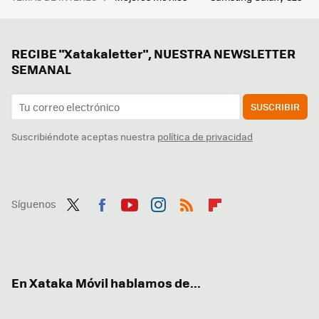
RECIBE "Xatakaletter", NUESTRA NEWSLETTER
SEMANAL
SUSCRIBIR
Suscribiéndote aceptas nuestra
política de privacidad
Síguenos
Twit
Fac
You
Inst
RSS
Flip
ter
ebo
tub
agr
boa
ok
e
am
rd
En Xataka Móvil hablamos de...