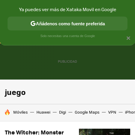
Ya puedes ver más de Xataka Movil en Google
CONECTIVIDAD
MÓVIL Y SOCIEDAD
APLICACIONES
COM
Añádenos como fuente preferida
Solo necesitas una cuenta de Google
×
juego
HOY SE HABLA DE
Móviles
Huawei
Digi
Google Maps
VPN
iPhon
The Witcher: Monster