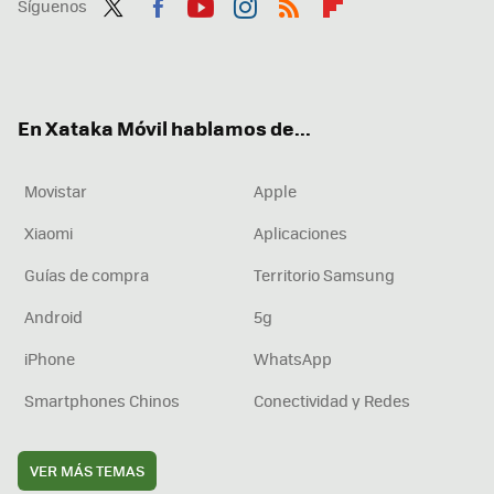
Síguenos
Twit
Fac
You
Inst
RSS
Flip
ter
ebo
tub
agr
boa
ok
e
am
rd
En Xataka Móvil hablamos de...
Movistar
Apple
Xiaomi
Aplicaciones
Guías de compra
Territorio Samsung
Android
5g
iPhone
WhatsApp
Smartphones Chinos
Conectividad y Redes
VER MÁS TEMAS