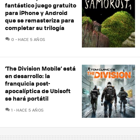
fantástico juego gratuito
para iPhone y Android
que se remasteriza para
completar su trilogía
COMENTARIOS
0
HACE 5 AÑOS
‘The Division Mobile’ está
en desarrollo: la
franquicia post-
apocalíptica de Ubisoft
se hará portátil
COMENTARIOS
1
HACE 5 AÑOS