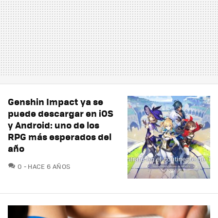
Genshin Impact ya se
puede descargar en iOS
y Android: uno de los
RPG más esperados del
año
COMENTARIOS
0
HACE 6 AÑOS