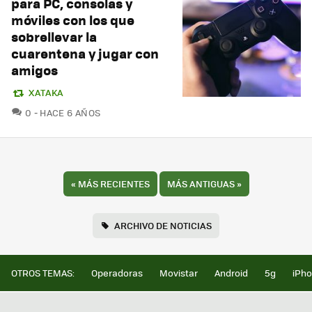
para PC, consolas y
móviles con los que
sobrellevar la
cuarentena y jugar con
amigos
XATAKA
COMENTARIOS
0
HACE 6 AÑOS
«
MÁS RECIENTES
MÁS ANTIGUAS
»
ARCHIVO DE NOTICIAS
OTROS TEMAS:
Operadoras
Movistar
Android
5g
iPh