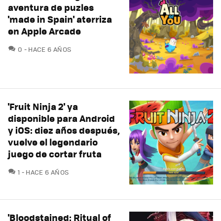
aventura de puzles
'made in Spain' aterriza
en Apple Arcade
COMENTARIOS
0
HACE 6 AÑOS
'Fruit Ninja 2' ya
disponible para Android
y iOS: diez años después,
vuelve el legendario
juego de cortar fruta
COMENTARIOS
1
HACE 6 AÑOS
'Bloodstained: Ritual of