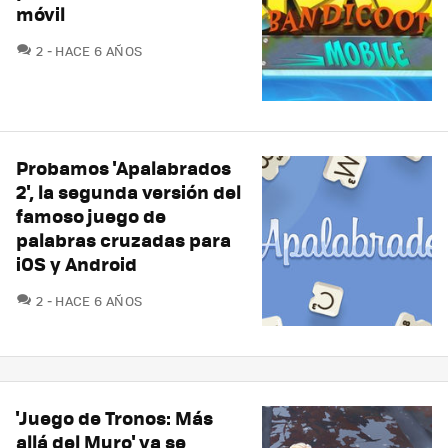
móvil
COMENTARIOS
2
HACE 6 AÑOS
Probamos 'Apalabrados
2', la segunda versión del
famoso juego de
palabras cruzadas para
iOS y Android
COMENTARIOS
2
HACE 6 AÑOS
'Juego de Tronos: Más
allá del Muro' ya se