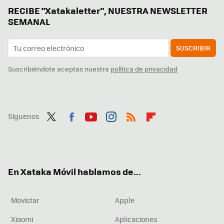
RECIBE "Xatakaletter", NUESTRA NEWSLETTER
SEMANAL
SUSCRIBIR
Suscribiéndote aceptas nuestra
política de privacidad
Síguenos
Twit
Fac
You
Inst
RSS
Flip
ter
ebo
tub
agr
boa
ok
e
am
rd
En Xataka Móvil hablamos de...
Movistar
Apple
Xiaomi
Aplicaciones