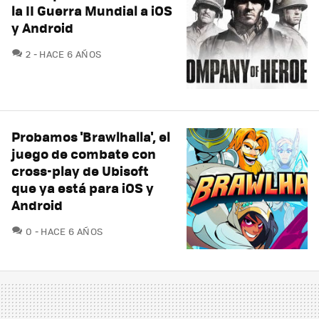
la II Guerra Mundial a iOS
y Android
COMENTARIOS
2
HACE 6 AÑOS
Probamos 'Brawlhalla', el
juego de combate con
cross-play de Ubisoft
que ya está para iOS y
Android
COMENTARIOS
0
HACE 6 AÑOS