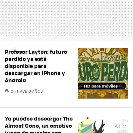
Profesor Layton: futuro
perdido ya está
disponible para
descargar en iPhone y
Android
COMENTARIOS
0
HACE 6 AÑOS
Ya puedes descargar The
Almost Gone, un emotivo
juego de puzzles con