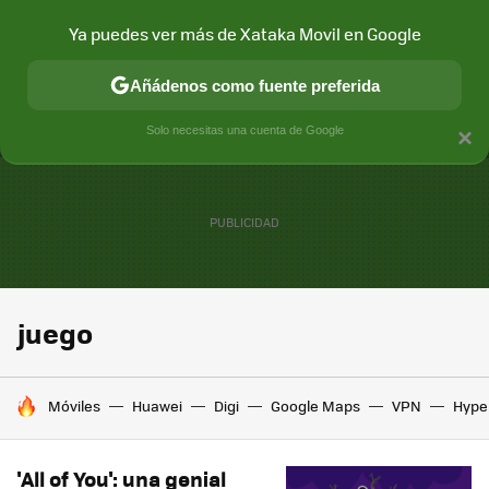
Ya puedes ver más de Xataka Movil en Google
MENÚ
NUEVO
Añádenos como fuente preferida
CONECTIVIDAD
MÓVIL Y SOCIEDAD
APLICACIONES
COM
Solo necesitas una cuenta de Google
×
juego
HOY SE HABLA DE
Móviles
Huawei
Digi
Google Maps
VPN
Hype
'All of You': una genial