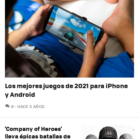
Los mejores juegos de 2021 para iPhone
y Android
COMENTARIOS
8
HACE 5 AÑOS
'Company of Heroes'
lleva épicas batallas de