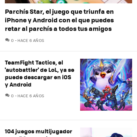
Parchís Star, el juego que triunfa en
iPhone y Android con el que puedes
retar al parchís a todos tus amigos
COMENTARIOS
0
HACE 6 AÑOS
TeamFight Tactics, el
'autobattler' de LoL, ya se
puede descargar en iOS
y Android
COMENTARIOS
0
HACE 6 AÑOS
104 juegos multijugador