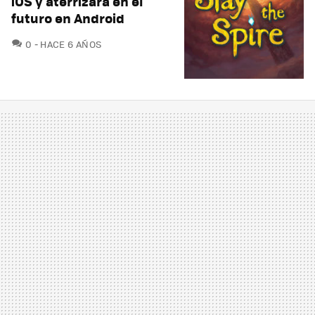
iOS y aterrizará en el
futuro en Android
COMENTARIOS
0
HACE 6 AÑOS