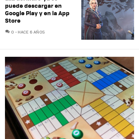
puede descargar en
Google Play y en la App
Store
COMENTARIOS
0
HACE 6 AÑOS