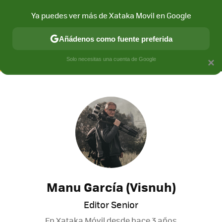
Ya puedes ver más de Xataka Movil en Google
CONECTIVIDAD
MÓVIL Y SOCIEDAD
APLICACIONES
COM
Añádenos como fuente preferida
Solo necesitas una cuenta de Google
×
Manu García (Visnuh)
Editor Senior
En Xataka Móvil desde
hace 3 años