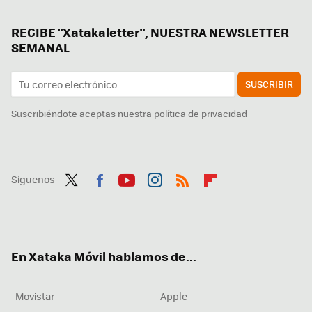
RECIBE "Xatakaletter", NUESTRA NEWSLETTER
SEMANAL
SUSCRIBIR
Suscribiéndote aceptas nuestra
política de privacidad
Síguenos
Twit
Fac
You
Inst
RSS
Flip
ter
ebo
tub
agr
boa
ok
e
am
rd
En Xataka Móvil hablamos de...
Movistar
Apple