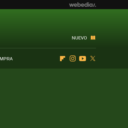
NUEVO
OMPRA
Flipboard
Instagram
Youtube
Twitter