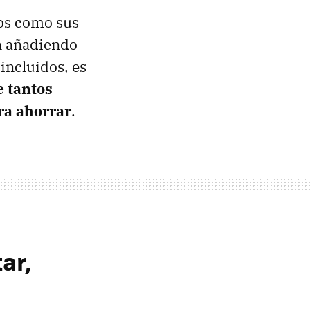
jos como sus
an añadiendo
 incluidos, es
e tantos
ara ahorrar
.
ar,