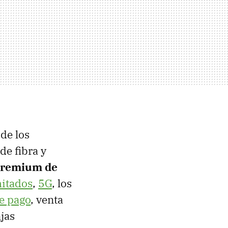
 de los
de fibra y
premium de
mitados
,
5G
, los
de pago
, venta
ajas