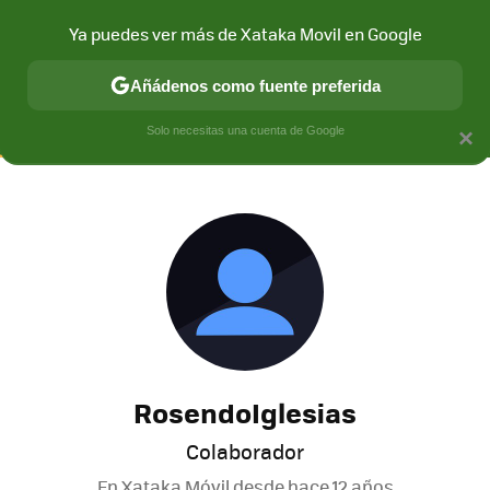
Ya puedes ver más de Xataka Movil en Google
CONECTIVIDAD
MÓVIL Y SOCIEDAD
APLICACIONES
COM
Añádenos como fuente preferida
Solo necesitas una cuenta de Google
×
RosendoIglesias
Colaborador
En Xataka Móvil desde
hace 12 años