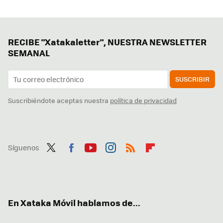
RECIBE "Xatakaletter", NUESTRA NEWSLETTER
SEMANAL
SUSCRIBIR
Suscribiéndote aceptas nuestra
política de privacidad
Síguenos
Twit
Fac
You
Inst
RSS
Flip
ter
ebo
tub
agr
boa
ok
e
am
rd
En Xataka Móvil hablamos de...