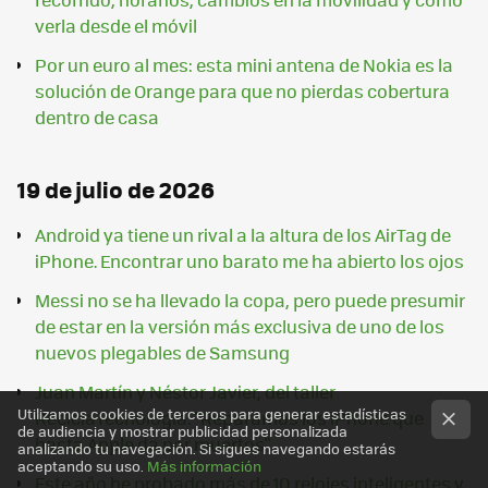
verla desde el móvil
Por un euro al mes: esta mini antena de Nokia es la
solución de Orange para que no pierdas cobertura
dentro de casa
19 de julio de 2026
Android ya tiene un rival a la altura de los AirTag de
iPhone. Encontrar uno barato me ha abierto los ojos
Messi no se ha llevado la copa, pero puede presumir
de estar en la versión más exclusiva de uno de los
nuevos plegables de Samsung
Juan Martín y Néstor Javier, del taller
Utilizamos cookies de terceros para generar estadísticas
ReciclaTecnologia: "Reparamos los iPhone que
de audiencia y mostrar publicidad personalizada
hasta Apple da por muertos"
analizando tu navegación. Si sigues navegando estarás
aceptando su uso.
Más información
Este año he probado más de 10 relojes inteligentes y