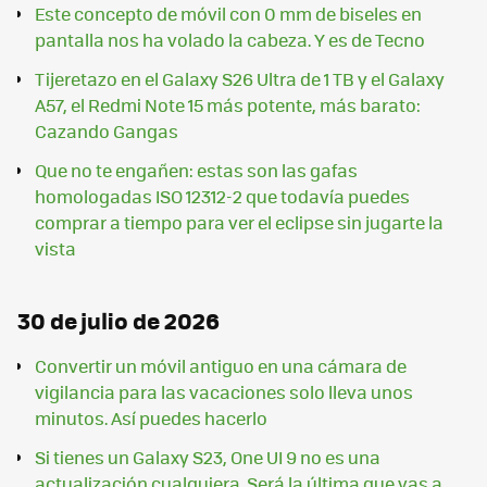
Este concepto de móvil con 0 mm de biseles en
pantalla nos ha volado la cabeza. Y es de Tecno
Tijeretazo en el Galaxy S26 Ultra de 1 TB y el Galaxy
A57, el Redmi Note 15 más potente, más barato:
Cazando Gangas
Que no te engañen: estas son las gafas
homologadas ISO 12312-2 que todavía puedes
comprar a tiempo para ver el eclipse sin jugarte la
vista
30 de julio de 2026
Convertir un móvil antiguo en una cámara de
vigilancia para las vacaciones solo lleva unos
minutos. Así puedes hacerlo
Si tienes un Galaxy S23, One UI 9 no es una
actualización cualquiera. Será la última que vas a