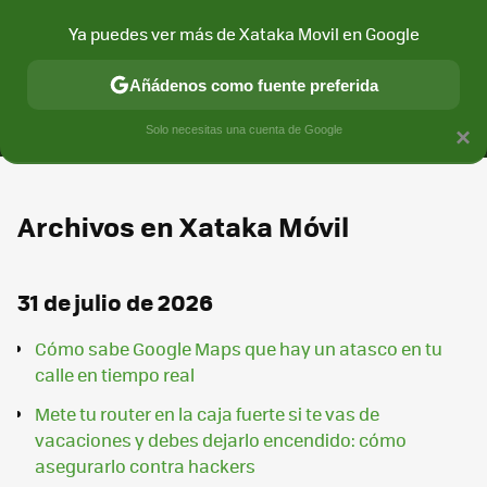
Ya puedes ver más de Xataka Movil en Google
MENÚ
NUEVO
Añádenos como fuente preferida
CONECTIVIDAD
MÓVIL Y SOCIEDAD
APLICACIONES
COM
Solo necesitas una cuenta de Google
×
Archivos en Xataka Móvil
31 de julio de 2026
Cómo sabe Google Maps que hay un atasco en tu
calle en tiempo real
Mete tu router en la caja fuerte si te vas de
vacaciones y debes dejarlo encendido: cómo
asegurarlo contra hackers