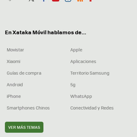
Twit
Fac
You
Inst
RSS
Flip
ter
ebo
tub
agr
boa
ok
e
am
rd
En Xataka Móvil hablamos de...
Movistar
Apple
Xiaomi
Aplicaciones
Guías de compra
Territorio Samsung
Android
5g
iPhone
WhatsApp
Smartphones Chinos
Conectividad y Redes
VER MÁS TEMAS