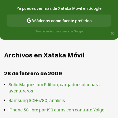
Ya puedes ver más de Xataka Movil en Google
CONECTIVIDAD
MÓVIL Y SOCIEDAD
APLICACIONES
COM
Añádenos como fuente preferida
Solo necesitas una cuenta de Google
×
Archivos en Xataka Móvil
28 de febrero de 2009
Solio Magnesium Edition, cargador solar para
aventureros
Samsung SGH-i780, análisis
iPhone 3G libre por 199 euros con contrato Yoigo