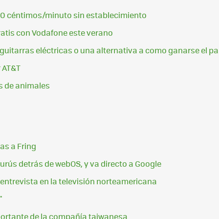
e 10 céntimos/minuto sin establecimiento
ratis con Vodafone este verano
 guitarras eléctricas o una alternativa a como ganarse el p
r AT&T
s de animales
as a Fring
gurús detrás de webOS, y va directo a Google
 entrevista en la televisión norteamericana
"
portante de la compañía taiwanesa