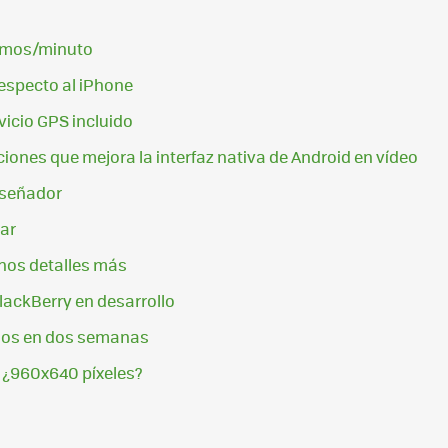
timos/minuto
respecto al iPhone
vicio GPS incluido
iones que mejora la interfaz nativa de Android en vídeo
iseñador
mar
unos detalles más
ackBerry en desarrollo
rios en dos semanas
, ¿960x640 píxeles?