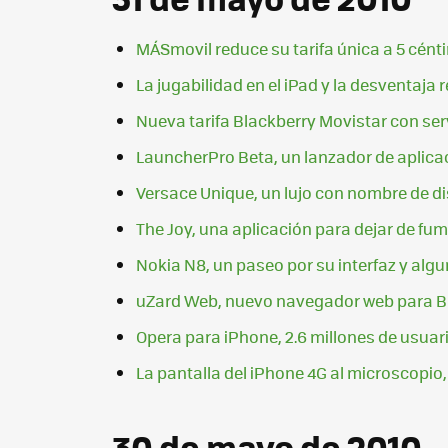
MÁSmovil reduce su tarifa única a 5 cén
La jugabilidad en el iPad y la desventaja 
Nueva tarifa Blackberry Movistar con ser
LauncherPro Beta, un lanzador de aplicac
Versace Unique, un lujo con nombre de d
The Joy, una aplicación para dejar de fu
Nokia N8, un paseo por su interfaz y alg
uZard Web, nuevo navegador web para Bl
Opera para iPhone, 2.6 millones de usua
La pantalla del iPhone 4G al microscopio
30 de mayo de 2010