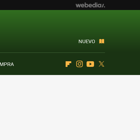
NUEVO
OMPRA
Flipboard
Instagram
Youtube
Twitter