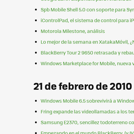
Spb Mobile Shell 5.0 con soporte para S
iControlPad, el sistema de control para
Motorola Milestone, análisis
Lo mejor de la semana en XatakaMóvil, ¿
BlackBerry Tour 2 9650 retrasada y reba
Windows Marketplace for Mobile, nueva v
21 de febrero de 2010
Windows Mobile 6.5 sobrevivirá a Window
Fring expande las videollamadas a los t
Samsung E2370, sencillez todoterreno c
Empezando en el mundo BlackBerry, (y IV