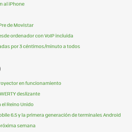
an al iPhone
Pre de Movistar
esde ordenador con VoIP incluida
adas por 3 céntimos/minuto a todos
0
oyector en funcionamiento
 QWERTY deslizante
 el Reino Unido
ile 6.5 y la primera generación de terminales Android
a próxima semana