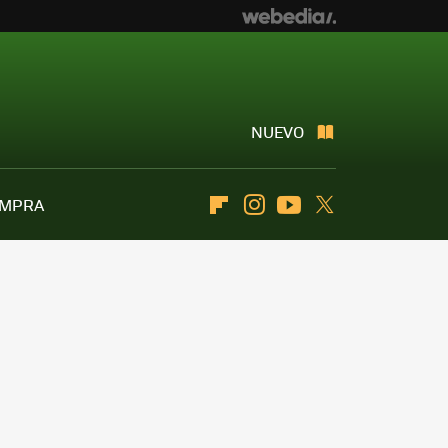
NUEVO
OMPRA
Flipboard
Instagram
Youtube
Twitter