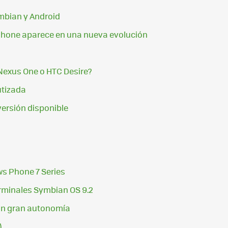
ymbian y Android
 iPhone aparece en una nueva evolución
Nexus One o HTC Desire?
utizada
ersión disponible
s Phone 7 Series
erminales Symbian OS 9.2
on gran autonomía
)