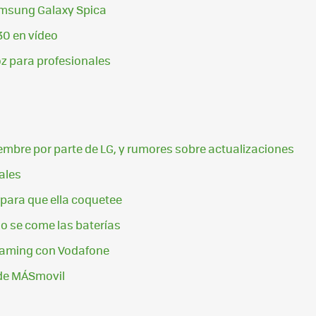
amsung Galaxy Spica
0 en vídeo
oz para profesionales
0
embre por parte de LG, y rumores sobre actualizaciones
ales
 para que ella coquetee
o se come las baterías
Roaming con Vodafone
 de MÁSmovil