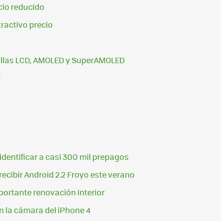
cio reducido
tractivo precio
tallas LCD, AMOLED y SuperAMOLED
r
dentificar a casi 300 mil prepagos
cibir Android 2.2 Froyo este verano
portante renovación interior
 la cámara del iPhone 4