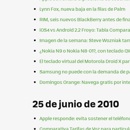
Lynn Fox, nueva baja en la filas de Palm
RIM, seis nuevos BlackBerry antes de fina
iOS4 vs Android 2.2 Froyo: Tabla Compara
Imagen de la semana: Steve Wozniak tam
¿Nokia N9 o Nokia N8-01?, con teclado Q
El teclado virtual del Motorola Droid X pa
Samsung no puede con la demanda de pan
Domingos Orange: Navega gratis por inte
25 de junio de 2010
Apple responde: evita sostener el teléfo
Comparativa Tarifas de Voz para particu