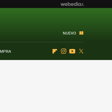
NUEVO
OMPRA
Flipboard
Instagram
Youtube
Twitter