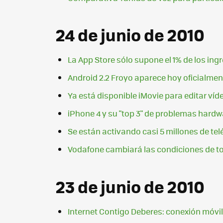
24 de junio de 2010
La App Store sólo supone el 1% de los ing
Android 2.2 Froyo aparece hoy oficialm
Ya está disponible iMovie para editar víd
iPhone 4 y su "top 3" de problemas hardw
Se están activando casi 5 millones de te
Vodafone cambiará las condiciones de to
23 de junio de 2010
Internet Contigo Deberes: conexión móvi