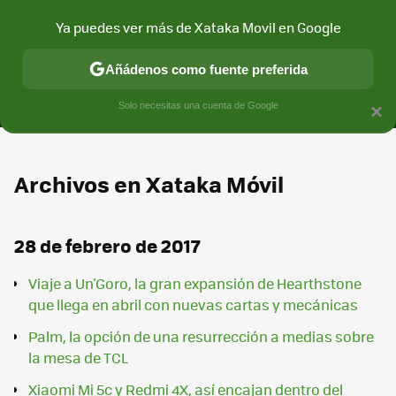
Ya puedes ver más de Xataka Movil en Google
MENÚ
NUEVO
Añádenos como fuente preferida
CONECTIVIDAD
MÓVIL Y SOCIEDAD
APLICACIONES
COM
Solo necesitas una cuenta de Google
×
Archivos en Xataka Móvil
28 de febrero de 2017
Viaje a Un'Goro, la gran expansión de Hearthstone
que llega en abril con nuevas cartas y mecánicas
Palm, la opción de una resurrección a medias sobre
la mesa de TCL
Xiaomi Mi 5c y Redmi 4X, así encajan dentro del