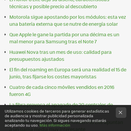
técnicas y posible precio al descubierto
Motorola sigue apostando por los módulos: esta vez
una batería externa que se nutre de energía solar
Que Apple le gane la partida por una décima es un
mal menor para Samsung tras el Note 7
Huawei Nova tras un mes de uso: calidad para
presupuestos ajustados
El fin del roaming en Europa será una realidad el 15 de
junio, tras fijarse los costes mayoristas
Cuatro de cada cinco móviles vendidos en 2016
fueron 4G
La fibra provoca el apagado de 20 centrales de
cobre en España, 48 para finales de 2017
Utilizamos cookies de terceros para generar estadísticas
de audiencia y mostrar publicidad personalizada
analizando tu navegación. Si sigues navegando estarás
Las nuevas pistas sobre el Huawei P10 Lite apuntan
aceptando su uso.
Más información
a un gama media muy interesante