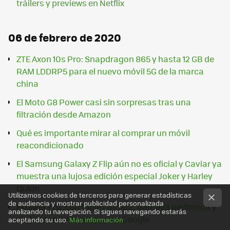
tráilers y previews en Netflix
06 de febrero de 2020
ZTE Axon 10s Pro: Snapdragon 865 y hasta 12 GB de
RAM LDDRP5 para el nuevo móvil 5G de la marca
china
El Moto G8 Power casi sin sorpresas tras una
filtración desde Amazon
Qué es importante mirar al comprar un móvil
reacondicionado
El Samsung Galaxy Z Flip aún no es oficial y Caviar ya
muestra una lujosa edición especial Joker y Harley
Quinn
Utilizamos cookies de terceros para generar estadísticas
de audiencia y mostrar publicidad personalizada
Huawei Y7p: con triple cámara, pantalla perforada y
analizando tu navegación. Si sigues navegando estarás
sin los servicios ni apps de Google
aceptando su uso.
Más información