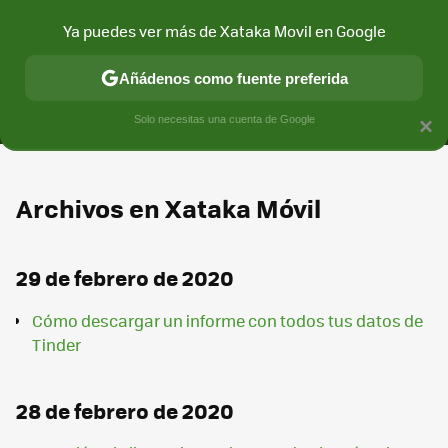
Ya puedes ver más de Xataka Movil en Google
MENÚ
NUEVO
Añádenos como fuente preferida
CONECTIVIDAD
MÓVIL Y SOCIEDAD
APLICACIONES
COM
Solo necesitas una cuenta de Google
×
Archivos en Xataka Móvil
29 de febrero de 2020
Cómo descargar un informe con todos tus datos de
Tinder
28 de febrero de 2020