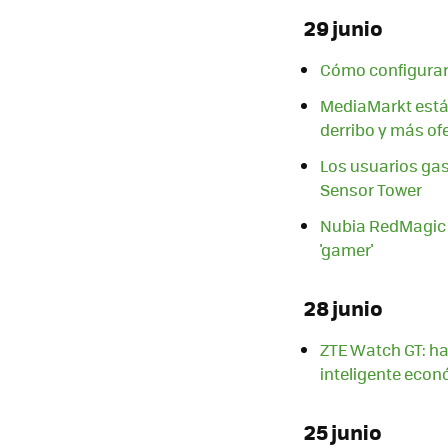
29 junio
Cómo configurar 
MediaMarkt está 
derribo y más of
Los usuarios ga
Sensor Tower
Nubia RedMagic 6 
'gamer'
28 junio
ZTE Watch GT: ha
inteligente eco
25 junio