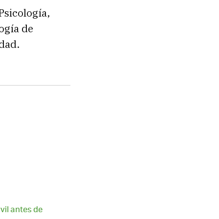
Psicología,
ogía de
dad.
vil antes de