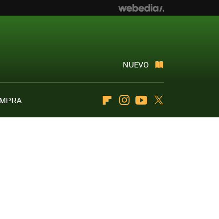
NUEVO
OMPRA
Flipboard
Instagram
Youtube
Twitter