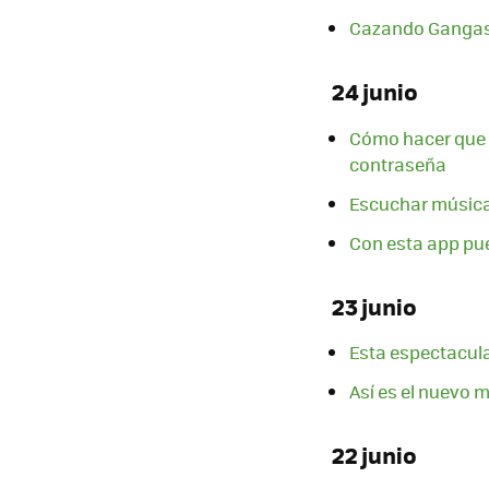
Cazando Gangas: 
24 junio
Cómo hacer que e
contraseña
Escuchar música 
Con esta app pue
23 junio
Esta espectacula
Así es el nuevo
22 junio