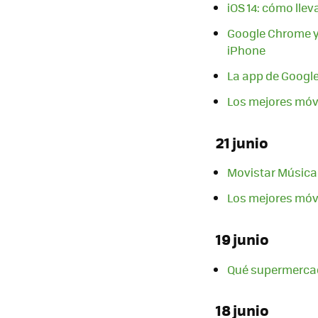
iOS 14: cómo llev
Google Chrome ya
iPhone
La app de Google
Los mejores móvi
21 junio
Movistar Música l
Los mejores móvi
19 junio
Qué supermercad
18 junio