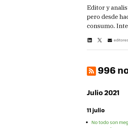
Editor y anali
pero desde hac
consumo. Inte
editore
996 no
Julio 2021
11 julio
No todo son mega