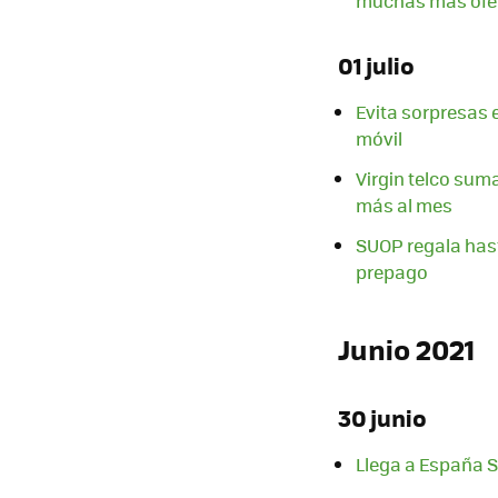
muchas más ofe
01 julio
Evita sorpresas e
móvil
Virgin telco sum
más al mes
SUOP regala hast
prepago
Junio 2021
30 junio
Llega a España 