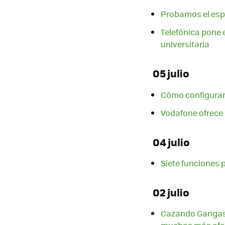
Probamos el espe
Telefónica pone 
universitaria
05 julio
Cómo configurar 
Vodafone ofrece 
04 julio
Siete funciones 
02 julio
Cazando Gangas: