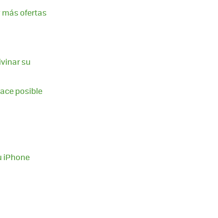
y más ofertas
vinar su
hace posible
tu iPhone