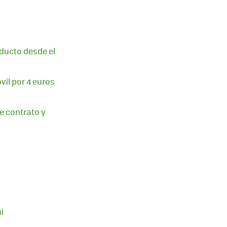
oducto desde el
il por 4 euros
e contrato y
i