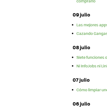
comprarlo
09 julio
Las mejores apps
Cazando Gangas: 
08 julio
Siete funciones o
Ni InfoJobs ni Li
07 julio
Cómo limpiar uno
06 julio