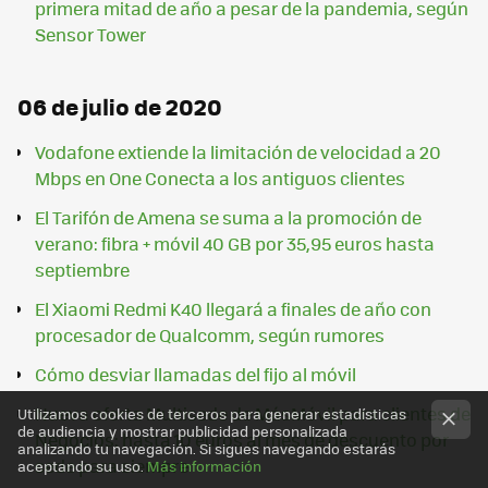
primera mitad de año a pesar de la pandemia, según
Sensor Tower
06 de julio de 2020
Vodafone extiende la limitación de velocidad a 20
Mbps en One Conecta a los antiguos clientes
El Tarifón de Amena se suma a la promoción de
verano: fibra + móvil 40 GB por 35,95 euros hasta
septiembre
El Xiaomi Redmi K40 llegará a finales de año con
procesador de Qualcomm, según rumores
Cómo desviar llamadas del fijo al móvil
Nueva oferta Multisede de MásMóvil para clientes de
Utilizamos cookies de terceros para generar estadísticas
de audiencia y mostrar publicidad personalizada
Negocios: hasta 10 euros al mes de descuento por
analizando tu navegación. Si sigues navegando estarás
sede para siempre
aceptando su uso.
Más información