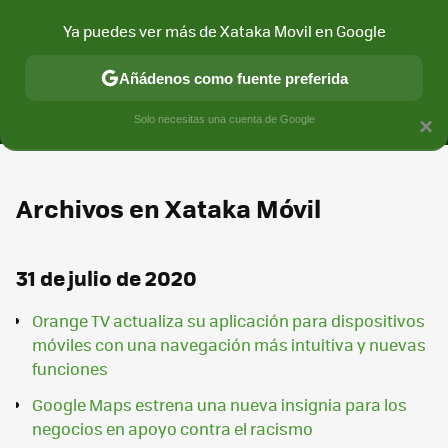
Ya puedes ver más de Xataka Movil en Google
MENÚ
NUEVO
Añádenos como fuente preferida
CONECTIVIDAD
MÓVIL Y SOCIEDAD
APLICACIONES
COM
Solo necesitas una cuenta de Google
×
Archivos en Xataka Móvil
31 de julio de 2020
Orange TV actualiza su aplicación para dispositivos
móviles con una navegación más intuitiva y nuevas
funciones
Google Maps estrena una nueva insignia para los
negocios en apoyo contra el racismo