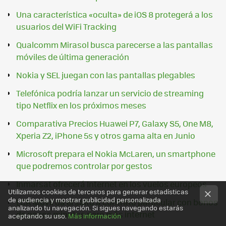
Una característica «oculta» de iOS 8 protegerá a los
usuarios del WiFi Tracking
Qualcomm Mirasol busca parecerse a las pantallas
móviles de última generación
Nokia y SEL juegan con las pantallas plegables
Telefónica podría lanzar un servicio de streaming
tipo Netflix en los próximos meses
Comparativa Precios Huawei P7, Galaxy S5, One M8,
Xperia Z2, iPhone 5s y otros gama alta en Junio
Microsoft prepara el Nokia McLaren, un smartphone
que podremos controlar por gestos
Inmarsat ofrecerá Internet en los vuelos europeos
Utilizamos cookies de terceros para generar estadísticas
de audiencia y mostrar publicidad personalizada
LCR Móvil da el salto a contrato particular con bonos
analizando tu navegación. Si sigues navegando estarás
de pocos minutos pero más internet
aceptando su uso.
Más información