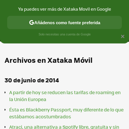
Ya puedes ver más de Xataka Movil en Google
MENÚ
NUEVO
Añádenos como fuente preferida
CONECTIVIDAD
MÓVIL Y SOCIEDAD
APLICACIONES
COM
Solo necesitas una cuenta de Google
×
Archivos en Xataka Móvil
30 de junio de 2014
A partir de hoy se reducen las tarifas de roaming en
la Unión Europea
Ésta es Blackberry Passport, muy diferente de lo que
estábamos acostumbrados
Atraci, una alternativa a Spotify libre, gratuita y sin