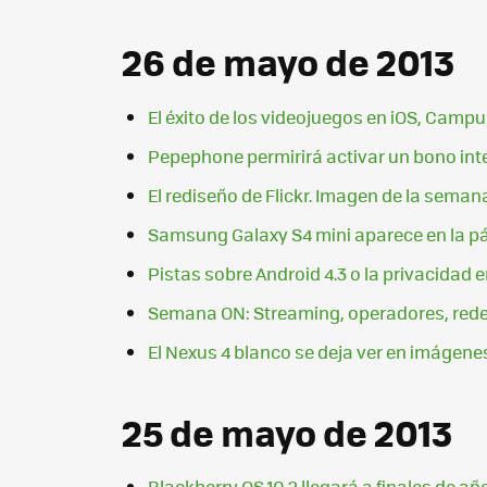
26 de mayo de 2013
El éxito de los videojuegos en iOS, Camp
Pepephone permirirá activar un bono inter
El rediseño de Flickr. Imagen de la seman
Samsung Galaxy S4 mini aparece en la 
Pistas sobre Android 4.3 o la privacidad 
Semana ON: Streaming, operadores, rede
El Nexus 4 blanco se deja ver en imágenes
25 de mayo de 2013
Blackberry OS 10.2 llegará a finales de añ