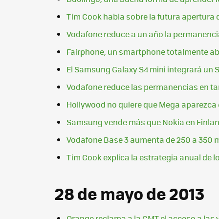
Tim Cook habla sobre la futura apertura d
Vodafone reduce a un año la permanenci
Fairphone, un smartphone totalmente abi
El Samsung Galaxy S4 mini integrará un 
Vodafone reduce las permanencias en tar
Hollywood no quiere que Mega aparezca e
Samsung vende más que Nokia en Finlan
Vodafone Base 3 aumenta de 250 a 350 
Tim Cook explica la estrategia anual de 
28 de mayo de 2013
Orange reclama a la CMT el acceso a las 