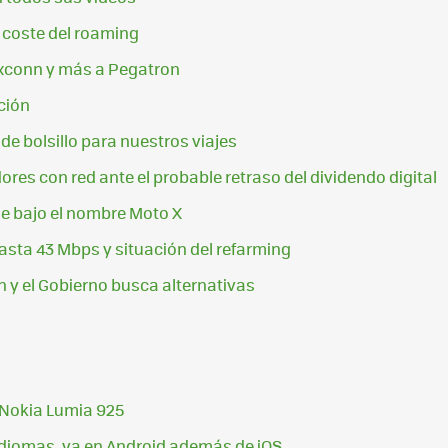
l coste del roaming
xconn y más a Pegatron
ción
de bolsillo para nuestros viajes
res con red ante el probable retraso del dividendo digital
ne bajo el nombre Moto X
sta 43 Mbps y situación del refarming
n y el Gobierno busca alternativas
 Nokia Lumia 925
idiomas, ya en Android además de iOS