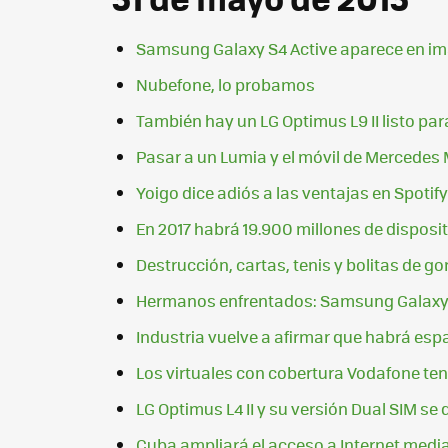
Samsung Galaxy S4 Active aparece en im
Nubefone, lo probamos
También hay un LG Optimus L9 II listo pa
Pasar a un Lumia y el móvil de Mercedes
Yoigo dice adiós a las ventajas en Spot
En 2017 habrá 19.900 millones de disposi
Destrucción, cartas, tenis y bolitas de g
Hermanos enfrentados: Samsung Galaxy 
Industria vuelve a afirmar que habrá espa
Los virtuales con cobertura Vodafone ten
LG Optimus L4 II y su versión Dual SIM se 
Cuba ampliará el acceso a Internet medi