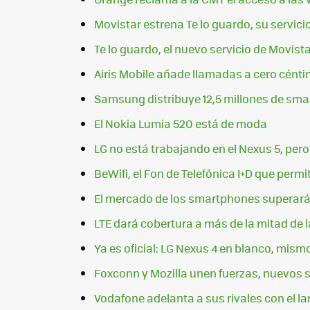
Movistar estrena Te lo guardo, su servici
Te lo guardo, el nuevo servicio de Movist
Airis Mobile añade llamadas a cero céntim
Samsung distribuye 12,5 millones de sm
El Nokia Lumia 520 está de moda
LG no está trabajando en el Nexus 5, per
BeWifi, el Fon de Telefónica I+D que perm
El mercado de los smartphones superará 
LTE dará cobertura a más de la mitad de 
Ya es oficial: LG Nexus 4 en blanco, mismo
Foxconn y Mozilla unen fuerzas, nuevos 
Vodafone adelanta a sus rivales con el la