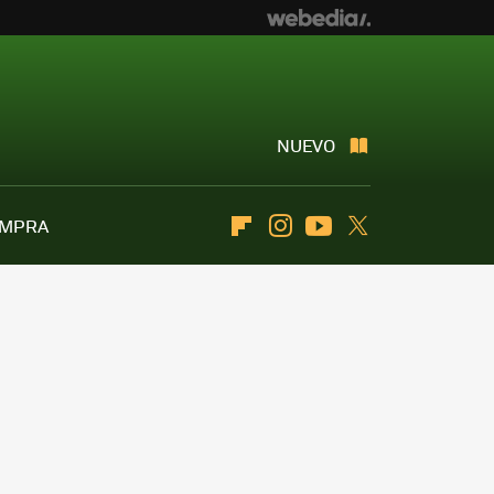
NUEVO
OMPRA
Flipboard
Instagram
Youtube
Twitter